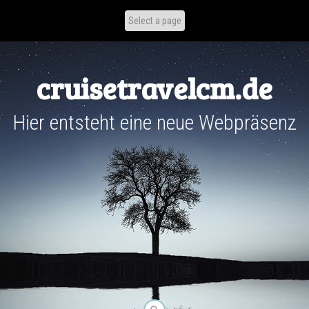
Skip
to
content
cruisetravelcm.de
Hier entsteht eine neue Webpräsenz