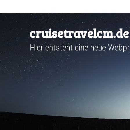
Skip
to
content
cruisetravelcm.de
Hier entsteht eine neue Webp