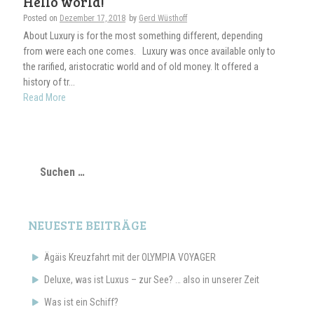
Hello world!
Posted on
Dezember 17, 2018
by
Gerd Wüsthoff
About Luxury is for the most something different, depending
from were each one comes. Luxury was once available only to
the rarified, aristocratic world and of old money. It offered a
history of tr...
Read More
Suchen
nach:
NEUESTE BEITRÄGE
Ägäis Kreuzfahrt mit der OLYMPIA VOYAGER
Deluxe, was ist Luxus – zur See? … also in unserer Zeit
Was ist ein Schiff?