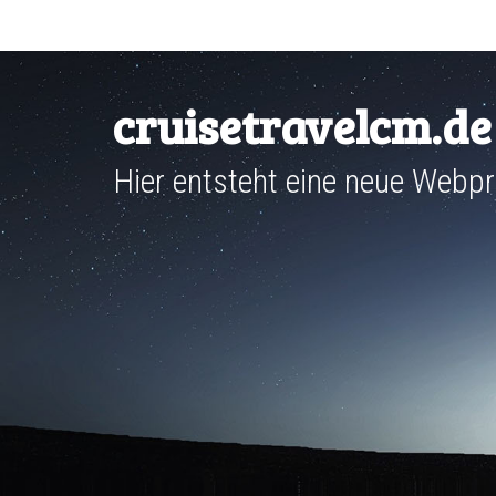
Skip
to
content
cruisetravelcm.de
Hier entsteht eine neue Webp