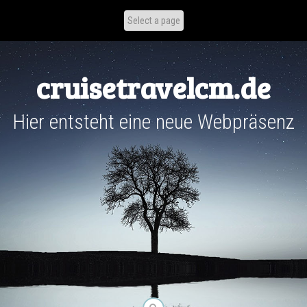
Skip
to
content
cruisetravelcm.de
Hier entsteht eine neue Webpräsenz