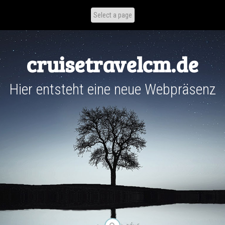
Skip
to
content
cruisetravelcm.de
Hier entsteht eine neue Webpräsenz