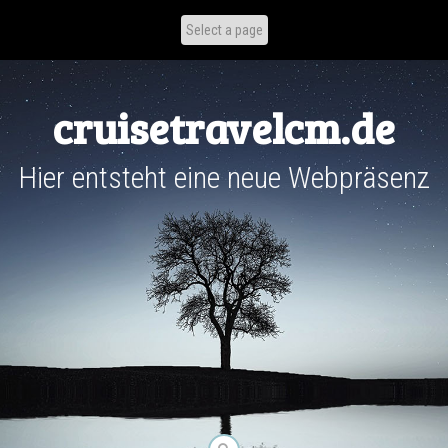
Skip
to
content
cruisetravelcm.de
Hier entsteht eine neue Webpräsenz